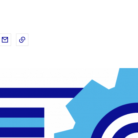
ebook
ur Twitter
rtager sur LinkedIn
Partager par email
Copier dans le presse-papier